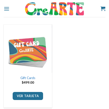
Skip
to
content
Gift Cards
$
499.00
VER TARJETA